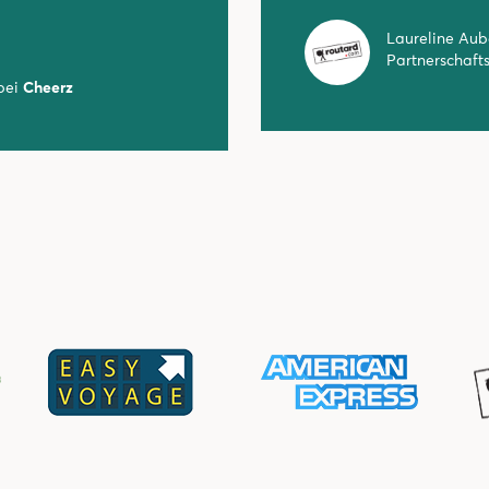
Laureline Aub
Partnerschaf
 bei
Cheerz