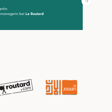
ertin
tsmanagerin bei
Le Routard