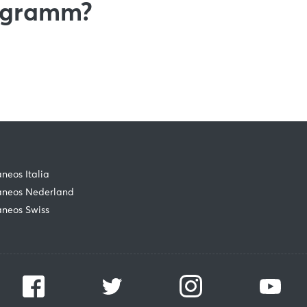
rogramm?
neos Italia
neos Nederland
neos Swiss